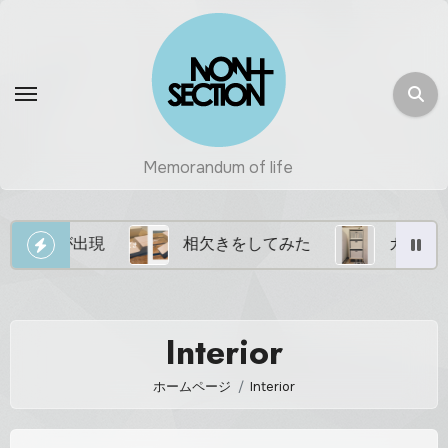
コ
ン
テ
ン
ツ
に
Memorandum of life
ス
キ
ッ
ーが出現
相欠きをしてみた
カラーボックス
プ
Interior
ホームページ
Interior