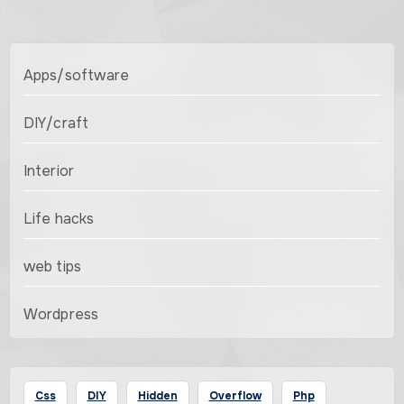
Apps/software
DIY/craft
Interior
Life hacks
web tips
Wordpress
Css
DIY
Hidden
Overflow
Php